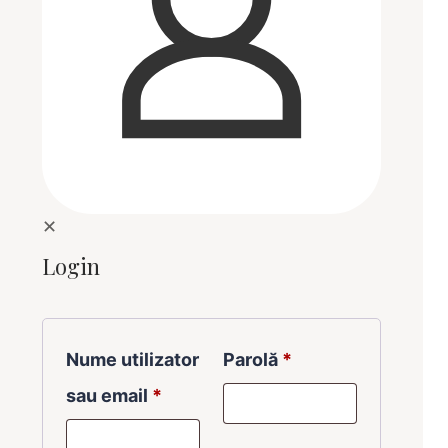
✕
Login
Nume utilizator
Parolă
*
sau email
*