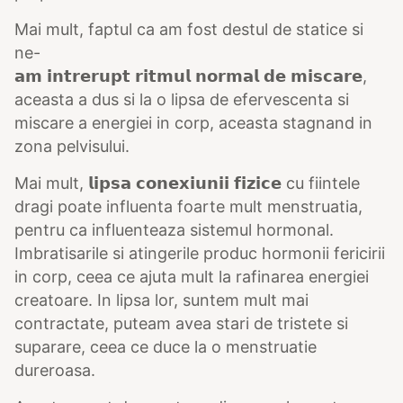
Mai mult, faptul ca am fost destul de statice si
ne-
𝗮𝗺 𝗶𝗻𝘁𝗿𝗲𝗿𝘂𝗽𝘁 𝗿𝗶𝘁𝗺𝘂𝗹 𝗻𝗼𝗿𝗺𝗮𝗹 𝗱𝗲 𝗺𝗶𝘀𝗰𝗮𝗿𝗲,
aceasta a dus si la o lipsa de efervescenta si
miscare a energiei in corp, aceasta stagnand in
zona pelvisului.
Mai mult, 𝗹𝗶𝗽𝘀𝗮 𝗰𝗼𝗻𝗲𝘅𝗶𝘂𝗻𝗶𝗶 𝗳𝗶𝘇𝗶𝗰𝗲 cu fiintele
dragi poate influenta foarte mult menstruatia,
pentru ca influenteaza sistemul hormonal.
Imbratisarile si atingerile produc hormonii fericirii
in corp, ceea ce ajuta mult la rafinarea energiei
creatoare. In lipsa lor, suntem mult mai
contractate, puteam avea stari de tristete si
suparare, ceea ce duce la o menstruatie
dureroasa.