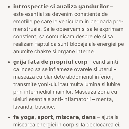
𝗶𝗻𝘁𝗿𝗼𝘀𝗽𝗲𝗰𝘁𝗶𝗲 𝘀𝗶 𝗮𝗻𝗮𝗹𝗶𝘇𝗮 𝗴𝗮𝗻𝗱𝘂𝗿𝗶𝗹𝗼𝗿 –
este esential sa devenim constiente de
emotiile pe care le vehiculam in perioada pre-
menstruala. Sa le observam si sa le exprimam
constient, sa comunicam despre ele si sa
realizam faptul ca sunt blocaje ale energiei pe
anumite chakre si organe interne.
𝗴𝗿𝗶𝗷𝗮 𝗳𝗮𝘁𝗮 𝗱𝗲 𝗽𝗿𝗼𝗽𝗿𝗶𝘂𝗹 𝗰𝗼𝗿𝗽 – cand simti
ca incep sa se inflameze ovarele si uterul –
maseaza cu blandete abdomenul inferior,
transmite yoni-ului tau multa lumina si iubire
prin intermediul mainilor. Maseaza zona cu
uleiuri esentiale anti-inflamatorii – menta,
lavanda, busuioc.
𝗳𝗮 𝘆𝗼𝗴𝗮, 𝘀𝗽𝗼𝗿𝘁, 𝗺𝗶𝘀𝗰𝗮𝗿𝗲, 𝗱𝗮𝗻𝘀 – ajuta la
miscarea energiei in corp si la deblocarea ei.