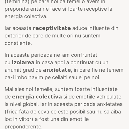
(feminina) pe care noi ca femei o avem in
preponderenta ne face si foarte receptive la
energia colectiva.
Iar aceasta 𝗿𝗲𝗰𝗲𝗽𝘁𝗶𝘃𝗶𝘁𝗮𝘁𝗲 aduce influente din
exterior de care de multe ori nu suntem
constiente.
In aceasta perioada ne-am confruntat
cu 𝗶𝘇𝗼𝗹𝗮𝗿𝗲𝗮 in casa apoi a continuat cu un
anumit grad de 𝗮𝗻𝘅𝗶𝗲𝘁𝗮𝘁𝗲, in care fie ne temem
ca-i imbolnavim pe ceilalti sau ei pe noi.
Mai ales noi femeile, suntem foarte influentate
de 𝗲𝗻𝗲𝗿𝗴𝗶𝗮 𝗰𝗼𝗹𝗲𝗰𝘁𝗶𝘃𝗮 si de emotiile vehiculate
la nivel global. Iar in aceasta perioada anxietatea
(frica fata de ceva ce este posibil sau nu sa aiba
loc in viitor) a fost una din emotiile
preponderente.