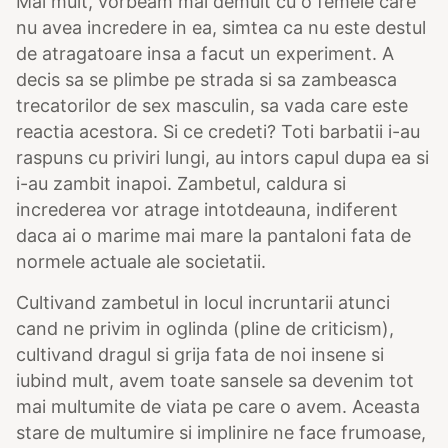
Mai mult, vorbeam mai demult cu o femeie care
nu avea incredere in ea, simtea ca nu este destul
de atragatoare insa a facut un experiment. A
decis sa se plimbe pe strada si sa zambeasca
trecatorilor de sex masculin, sa vada care este
reactia acestora. Si ce credeti? Toti barbatii i-au
raspuns cu priviri lungi, au intors capul dupa ea si
i-au zambit inapoi. Zambetul, caldura si
increderea vor atrage intotdeauna, indiferent
daca ai o marime mai mare la pantaloni fata de
normele actuale ale societatii.
Cultivand zambetul in locul incruntarii atunci
cand ne privim in oglinda (pline de criticism),
cultivand dragul si grija fata de noi insene si
iubind mult, avem toate sansele sa devenim tot
mai multumite de viata pe care o avem. Aceasta
stare de multumire si implinire ne face frumoase,