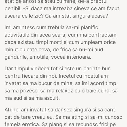
atat de anost sa stau cu mine, de-a dreptul
penibil. -Si daca ma intreaba cineva ce am facut
aseara ce le zic? Ca am stat singura acasa?
Imi amintesc cum trebuia sa-mi planific
activitatile din acea seara, cum ma contractam
daca existau timpi morti si cum umpleam orice
minut cu cate ceva, de frica sa nu-mi aud
gandurile, emotiile, vocea interioara.
Dar timpul vindeca tot si este un parinte bun
pentru fiecare din noi. Incetul cu incetul am
invatat sa ma bucur de mine, sa imi acord timp
sa ma privesc, sa ma relaxez cu o baie buna, sa
ma aud si sa ma ascult.
Atunci am invatat sa dansez singura si sa cant
cat de tare vreau eu. Sa ma ating si sa-mi cunosc
femeia erotica. Sa plang si sa recunosc frici pe