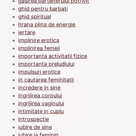
gasirea partenerului potrivit
ghid pentru barbati
ghid spiritual
hrana plina de energie
iertare
implinire erotica
implinirea femeii
importanta activitatii fizice
importanta preludiului
impulsuri erotice
in cautarea feminitatii
incredere in sine
ingrijirea corpului
ingrijirea vaginului
intimitate in cuplu
introspectie
iubire de sine
iubire la feminin