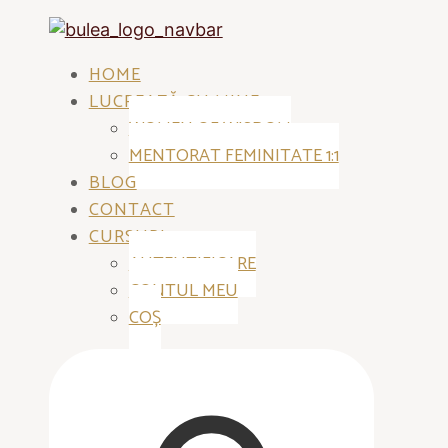
HOME
LUCREAZĂ CU MINE
WOMEN OF WISDOM
MENTORAT FEMINITATE 1:1
BLOG
CONTACT
CURSURI
AUTENTIFICARE
CONTUL MEU
COȘ