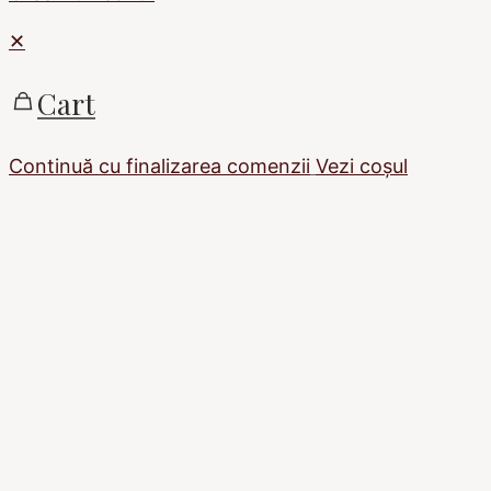
✕
Cart
Continuă cu finalizarea comenzii
Vezi coșul
Sign In
The password must
have a minimum of 8 characters of numbers and
letters, contain at least 1 capital letter
Ține-mă minte