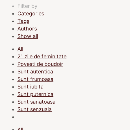
Filter by
Categories
Tags
Authors
Show all
All
21 zile de feminitate
Povesti de boudoir
Sunt autentica
Sunt frumoasa
Sunt iubita
Sunt puternica
Sunt sanatoasa
Sunt senzuala
All