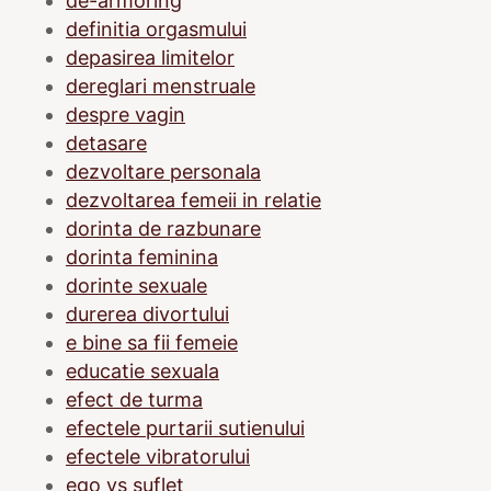
de-armoring
definitia orgasmului
depasirea limitelor
dereglari menstruale
despre vagin
detasare
dezvoltare personala
dezvoltarea femeii in relatie
dorinta de razbunare
dorinta feminina
dorinte sexuale
durerea divortului
e bine sa fii femeie
educatie sexuala
efect de turma
efectele purtarii sutienului
efectele vibratorului
ego vs suflet