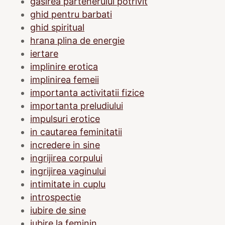
gasirea partenerului potrivit
ghid pentru barbati
ghid spiritual
hrana plina de energie
iertare
implinire erotica
implinirea femeii
importanta activitatii fizice
importanta preludiului
impulsuri erotice
in cautarea feminitatii
incredere in sine
ingrijirea corpului
ingrijirea vaginului
intimitate in cuplu
introspectie
iubire de sine
iubire la feminin