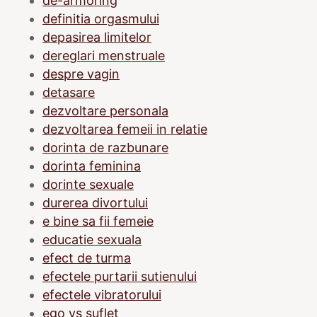
de-armoring
definitia orgasmului
depasirea limitelor
dereglari menstruale
despre vagin
detasare
dezvoltare personala
dezvoltarea femeii in relatie
dorinta de razbunare
dorinta feminina
dorinte sexuale
durerea divortului
e bine sa fii femeie
educatie sexuala
efect de turma
efectele purtarii sutienului
efectele vibratorului
ego vs suflet