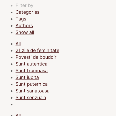
Filter by
Categories
Tags
Authors
Show all
All
21 zile de feminitate
Povesti de boudoir
Sunt autentica
Sunt frumoasa
Sunt iubita
Sunt puternica
Sunt sanatoasa
Sunt senzuala
All