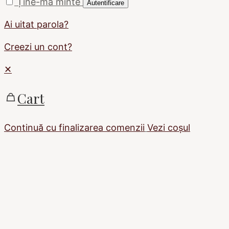
Ține-mă minte
Autentificare
Ai uitat parola?
Creezi un cont?
✕
Cart
Continuă cu finalizarea comenzii
Vezi coșul
Sign In
The password must
have a minimum of 8 characters of numbers and