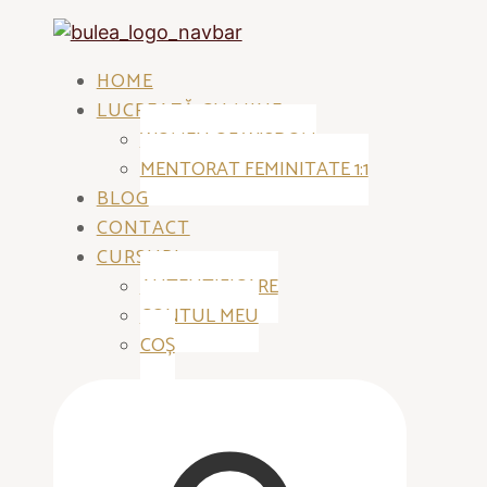
HOME
LUCREAZĂ CU MINE
WOMEN OF WISDOM
MENTORAT FEMINITATE 1:1
BLOG
CONTACT
CURSURI
AUTENTIFICARE
CONTUL MEU
COȘ