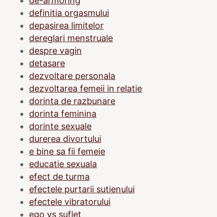
de-armoring
definitia orgasmului
depasirea limitelor
dereglari menstruale
despre vagin
detasare
dezvoltare personala
dezvoltarea femeii in relatie
dorinta de razbunare
dorinta feminina
dorinte sexuale
durerea divortului
e bine sa fii femeie
educatie sexuala
efect de turma
efectele purtarii sutienului
efectele vibratorului
ego vs suflet