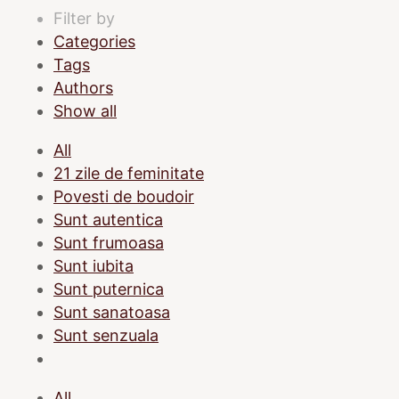
Filter by
Categories
Tags
Authors
Show all
All
21 zile de feminitate
Povesti de boudoir
Sunt autentica
Sunt frumoasa
Sunt iubita
Sunt puternica
Sunt sanatoasa
Sunt senzuala
All