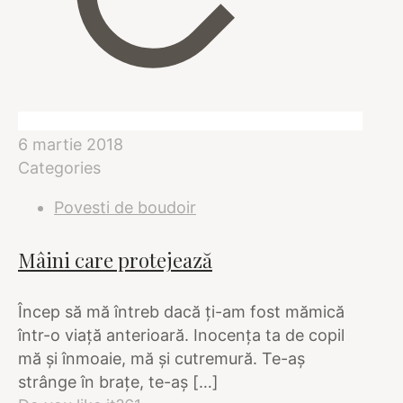
6 martie 2018
Categories
Povesti de boudoir
Mâini care protejează
Încep să mă întreb dacă ţi-am fost mămică
într-o viaţă anterioară. Inocenţa ta de copil
mă şi înmoaie, mă şi cutremură. Te-aş
strânge în braţe, te-aş
[…]