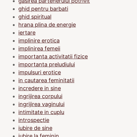
gasirea partenerului potrivit
ghid pentru barbati
ghid spiritual
hrana plina de energie
iertare
implinire erotica
implinirea femeii
importanta activitatii fizice
importanta preludiului
impulsuri erotice
in cautarea feminitatii
incredere in sine
ingrijirea corpului
ingrijirea vaginului
intimitate in cuplu
introspectie
iubire de sine
iubire la feminin