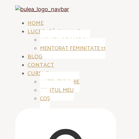
HOME
LUCREAZĂ CU MINE
WOMEN OF WISDOM
MENTORAT FEMINITATE 1:1
BLOG
CONTACT
CURSURI
AUTENTIFICARE
CONTUL MEU
COȘ