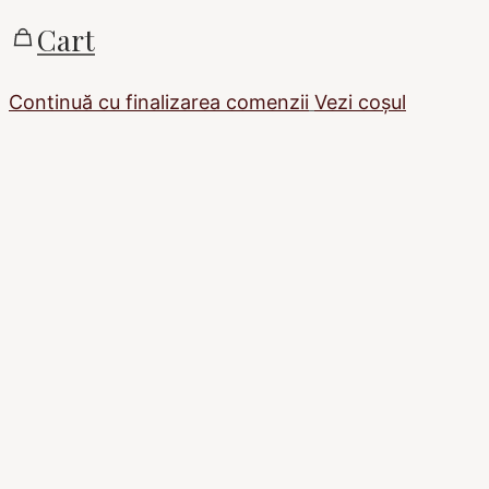
Cart
Continuă cu finalizarea comenzii
Vezi coșul
Sign In
The password must
have a minimum of 8 characters of numbers and
letters, contain at least 1 capital letter
Ține-mă minte
Sign In
Înregistrare
Restaurează parola