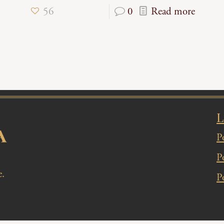
56
0
Read more
L
P
Po
e.
Po