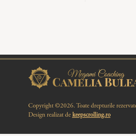
Copyright ©2026. Toate drepturile rezervat
Design realizat de
keepscrolling.ro