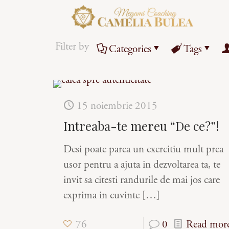
Filter by
Categories
Tags
15 noiembrie 2015
Intreaba-te mereu “De ce?”!
Desi poate parea un exercitiu mult prea
usor pentru a ajuta in dezvoltarea ta, te
invit sa citesti randurile de mai jos care
exprima in cuvinte
[…]
76
0
Read mor