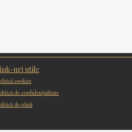
ink-uri utile
olitică cookies
litică de confidențialitate
litică de plată